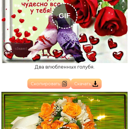
GIF
Два влюбленных голубя.
Скопировать
Скачать