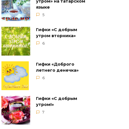
утром» на татарском
языке
5
Гифки «С добрым
утром вторника»
6
Гифки «Доброго
летнего денечка»
6
Гифки «С добрым
утром!»
7