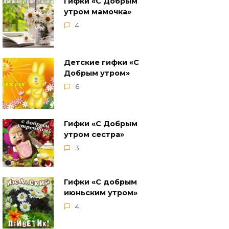
Гифки «С Добрым
утром мамочка»
4
Детские гифки «С
Добрым утром»
6
Гифки «С Добрым
утром сестра»
3
Гифки «С добрым
июньским утром»
4