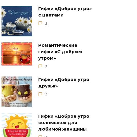
Гифки «‎Доброе утро»‎
с цветами
3
Романтические
гифки «С добрым
утром»
7
Гифки «Доброе утро
друзья»
3
Гифки «Доброе утро
солнышко» для
любимой женщины