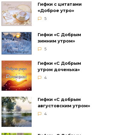
Гифки с цитатами
«Доброе утро»
5
Гифки «С Добрым
зимним утром»
5
Гифки «С Добрым
утром доченька»
4
Гифки «С добрым
августовским утром»
4