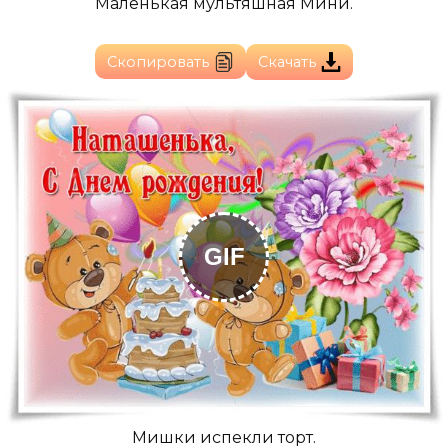
Маленькая мультяшная Мини.
Скопировать
Скачать
GIF
Мишки испекли торт.