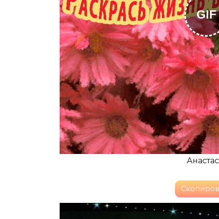
GIF
Анастас
Скопиров