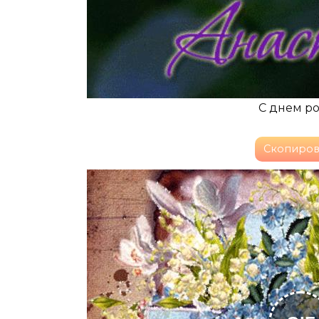
С днем р
Скопиров