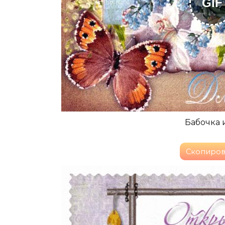
GIF
Бабочка 
Скопиров