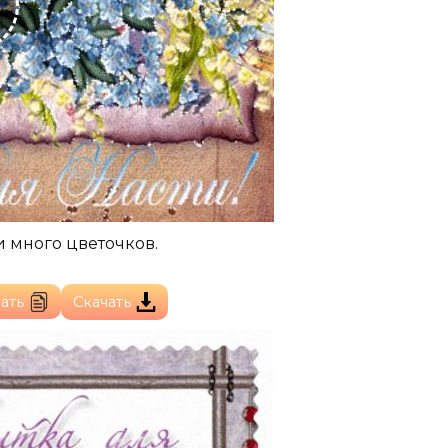
и много цветочков.
ать
Скачать