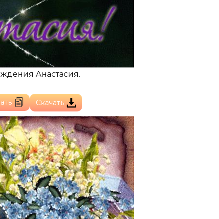
ождения Анастасия.
ать
Скачать