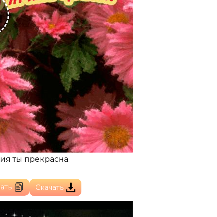
ия ты прекрасна.
ать
Скачать