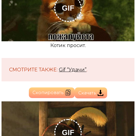
GIF
Котик просит.
СМОТРИТЕ ТАКЖЕ:
Gif “Удачи”
.
Скопировать
Скачать
GIF