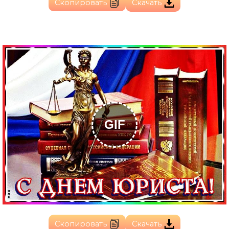
Скопировать
Скачать
GIF
Скопировать
Скачать