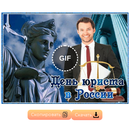
GIF
Скопировать
Скачать