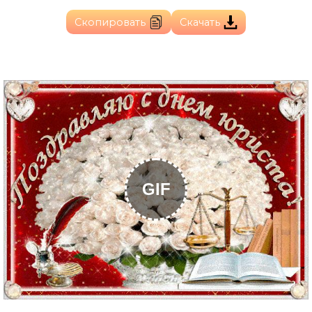
Скопировать
Скачать
GIF