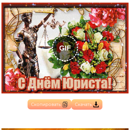
GIF
Скопировать
Скачать