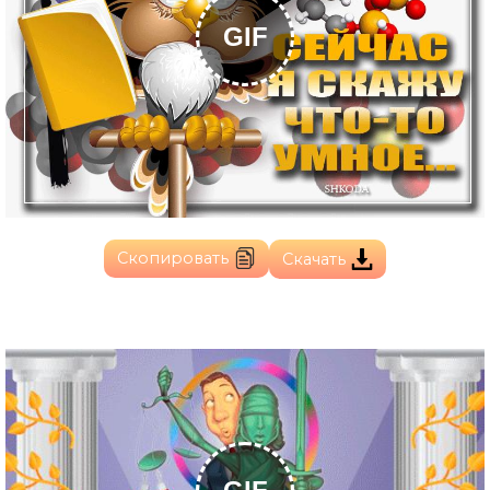
GIF
Скопировать
Скачать