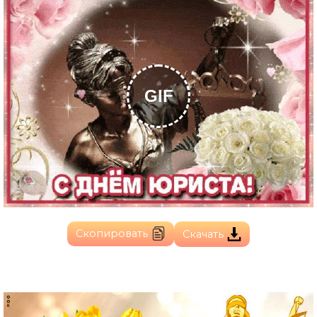
GIF
Скопировать
Скачать