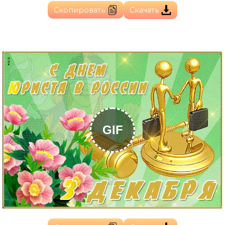
Скопировать
Скачать
GIF