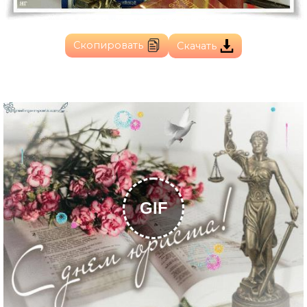
Скопировать
Скачать
GIF