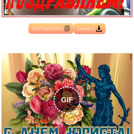
Скопировать
Скачать
GIF