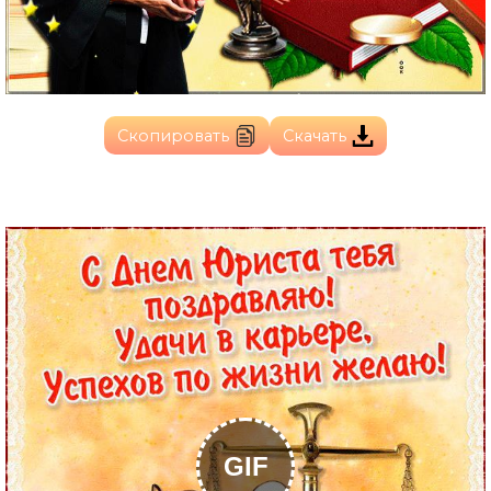
Скопировать
Скачать
GIF