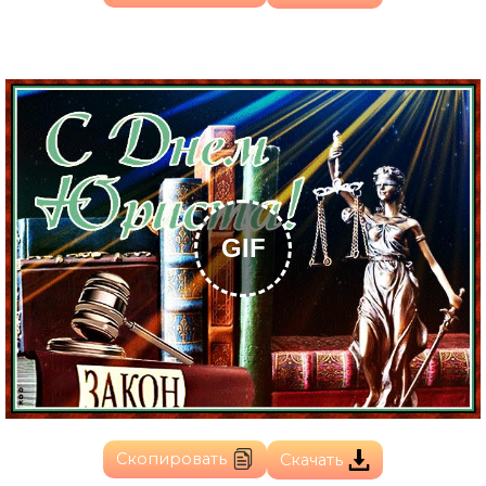
GIF
Скопировать
Скачать