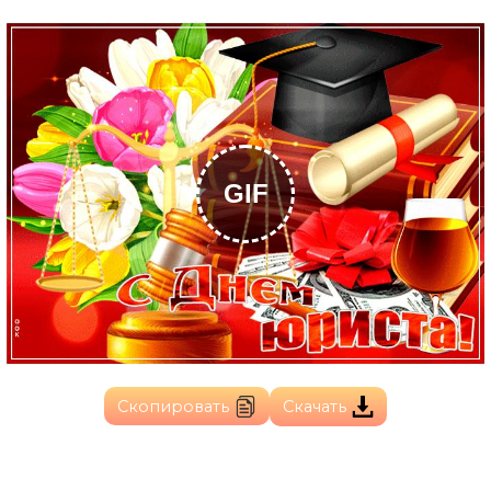
GIF
Скопировать
Скачать