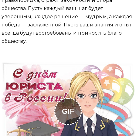
правопорядка, стражи законности и опора
общества. Пусть каждый ваш шаг будет
уверенным, каждое решение — мудрым, а каждая
победа — заслуженной. Пусть ваши знания и опыт
всегда будут востребованы и приносить благо
обществу.
GIF